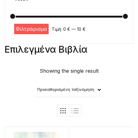
Φιλτράρισμα
Τιμή:
0 €
—
10 €
Ελάχιστη τιμή
Μέγιστη τιμή
Επιλεγμένα Βιβλία
Showing the single result
Προκαθορισμένη ταξινόμηση