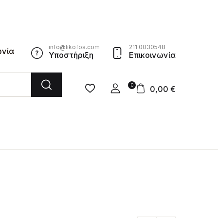
info@likofos.com
211 0030548
ωνία
Υποστήριξη
Επικοινωνία
0
0,00
€