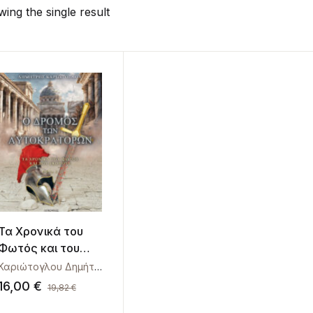
ing the single result
Τα Χρονικά του
Φωτός και του
Σκότους – Ο
Καριώτογλου Δημήτρης
δρόμος των
16,00
€
19,82
€
αυτοκρατόρων