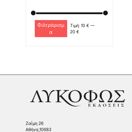
Φιλτράρισμ
Τιμή:
10 €
—
Ελάχιστη τιμή
Μέγιστη τιμή
α
20 €
Ζαΐμη 26
Αθήνα,10683