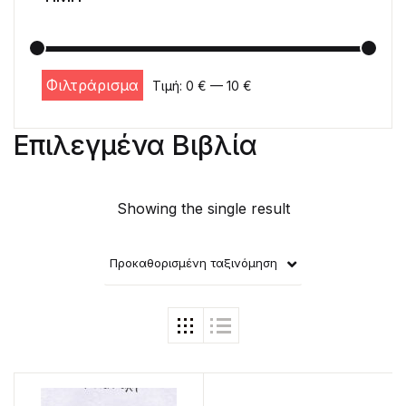
Φιλτράρισμα
Τιμή:
0 €
—
10 €
Ελάχιστη τιμή
Μέγιστη τιμή
Επιλεγμένα Βιβλία
Showing the single result
Προκαθορισμένη ταξινόμηση