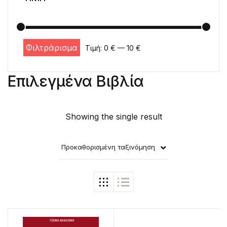
Φιλτράρισμα
Τιμή:
0 €
—
10 €
Ελάχιστη τιμή
Μέγιστη τιμή
Επιλεγμένα Βιβλία
Showing the single result
Προκαθορισμένη ταξινόμηση