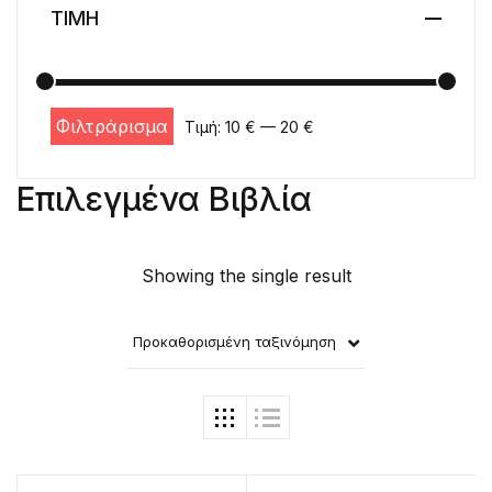
ΤΙΜΗ
Φιλτράρισμα
Τιμή:
10 €
—
20 €
Ελάχιστη τιμή
Μέγιστη τιμή
Επιλεγμένα Βιβλία
Showing the single result
Προκαθορισμένη ταξινόμηση