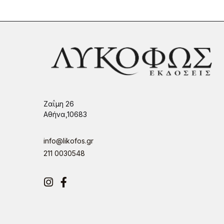
Ζαΐμη 26
Αθήνα,10683
info@likofos.gr
211 0030548
Instagram
Facebook