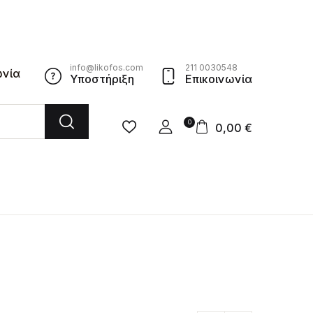
info@likofos.com
211 0030548
ωνία
Υποστήριξη
Επικοινωνία
0
0,00
€