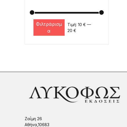
Φιλτράρισμ
Τιμή:
10 €
—
Ελάχιστη τιμή
Μέγιστη τιμή
α
20 €
Ζαΐμη 26
Αθήνα,10683