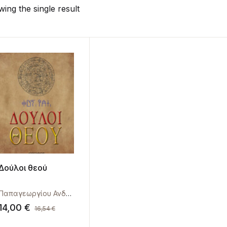
ing the single result
Δούλοι θεού
Παπαγεωργίου Ανδρέας
14,00
€
16,54
€