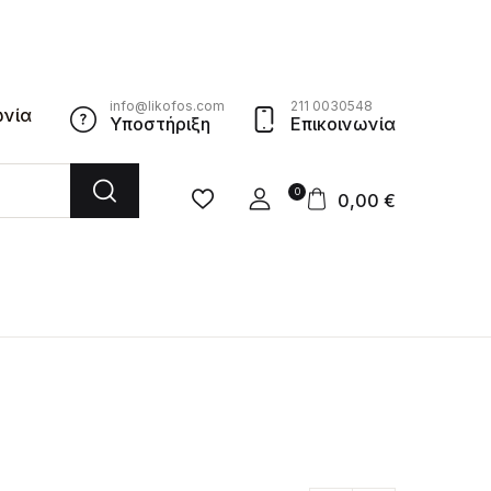
info@likofos.com
211 0030548
ωνία
Υποστήριξη
Επικοινωνία
0
0,00
€