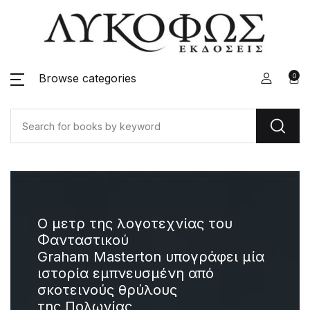
Browse categories
0
Ο μετρ της λογοτεχνίας του
Επτά
Φανταστικού
λαογ
Graham Masterton υπογράφει μία
ιστορία εμπνευσμένη από
σκοτεινούς θρύλους
Ένα β
της Πολωνίας
που 